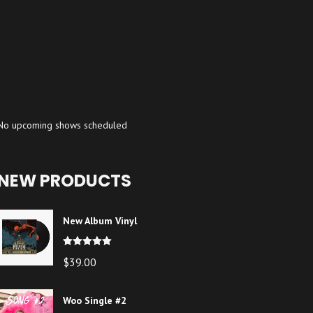
No upcoming shows scheduled
NEW PRODUCTS
New Album Vinyl
Note
5.00
$
39.00
sur 5
Woo Single #2