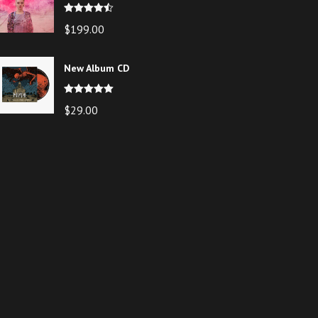
Note
4.50
$
199.00
sur 5
New Album CD
Note
5.00
$
29.00
sur 5