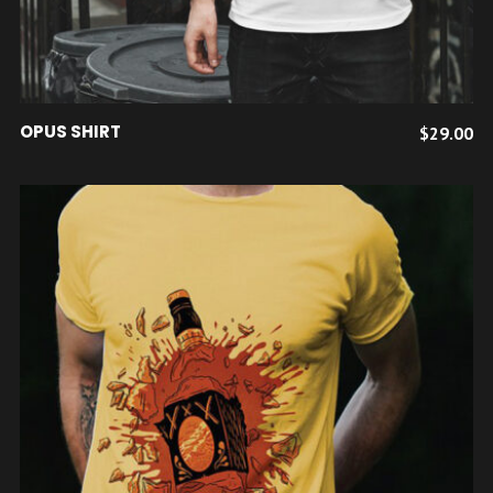
du
produit
AJOUTER AU PANIER
OPUS SHIRT
$
29.00