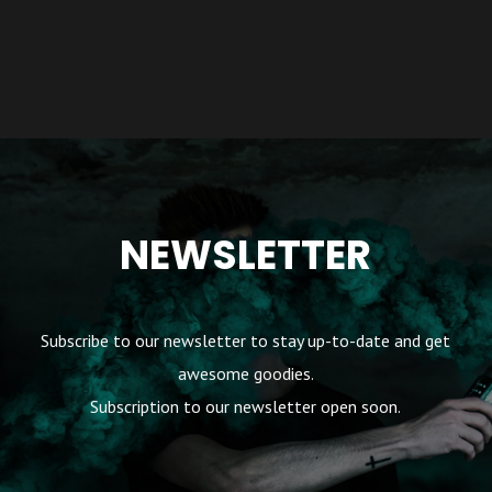
variations.
Les
options
peuvent
être
choisies
sur
NEWSLETTER
la
page
du
Subscribe to our newsletter to stay up-to-date and get
produit
awesome goodies.
Subscription to our newsletter open soon.