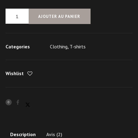
quantité
AJOUTER AU PANIER
de
Opus
Shirt
Categories
Clothing
,
T-shirts
Wishlist
0
Description
Avis (2)