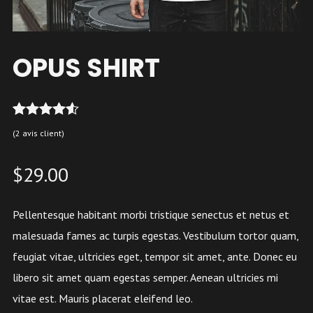
OPUS SHIRT
2
Noté
4.50
(
2
avis client)
sur 5
basé sur
notations
$
29.00
client
Pellentesque habitant morbi tristique senectus et netus et
malesuada fames ac turpis egestas. Vestibulum tortor quam,
feugiat vitae, ultricies eget, tempor sit amet, ante. Donec eu
libero sit amet quam egestas semper. Aenean ultricies mi
vitae est. Mauris placerat eleifend leo.