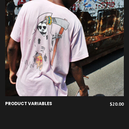
Ce
CHOIX DES OPTIONS
PRODUCT VARIABLES
$
20.00
produit
a
plusieurs